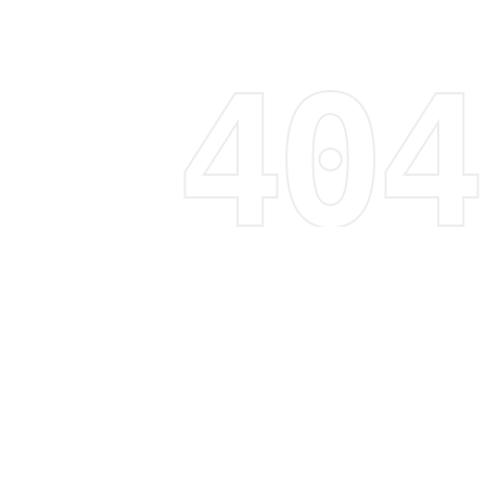
Regístrate y recibe 15% de descuento
Descubre tendencias, promociones y mucho más
Correo electrónico
Suscribirme