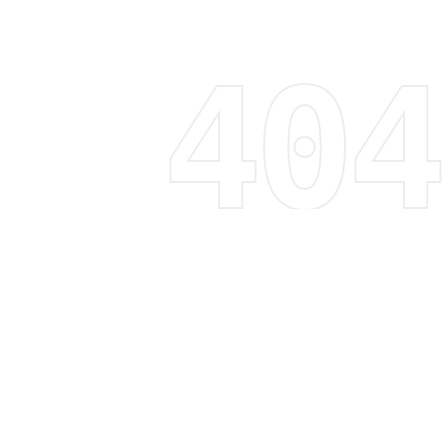
Regístrate y recibe 15% de descuento
Descubre tendencias, promociones y mucho más
Correo electrónico
Suscribirme