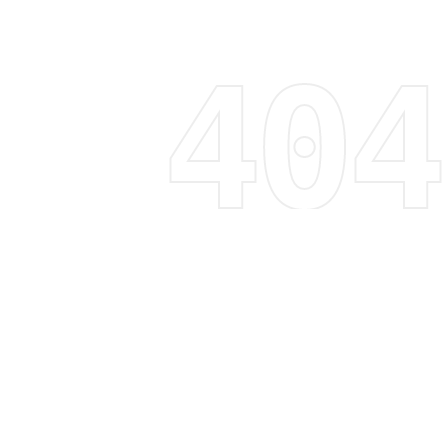
Regístrate y recibe 15% de descuento
Descubre tendencias, promociones y mucho más
Correo electrónico
Suscribirme