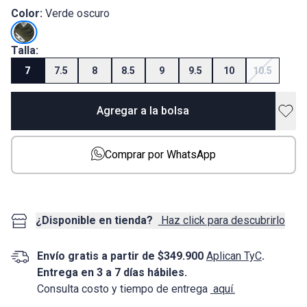
Color:
Verde oscuro
Talla:
7
7.5
8
8.5
9
9.5
10
10.5
Agregar a la bolsa
Comprar por WhatsApp
¿Disponible en tienda?
Haz click para descubrirlo
Envío gratis a partir de $349.900
Aplican TyC
.
Entrega en 3 a 7 días hábiles.
Consulta costo y tiempo de entrega
aquí.