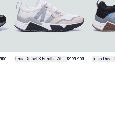
Tenis Diesel S Brentha Wl
Tenis Diesel
900
$999.900