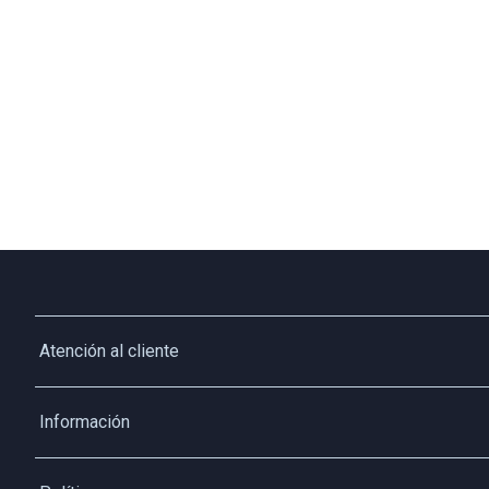
Atención al cliente
Whatsapp
Información
3213927795
Solicita tu cupo QUAC