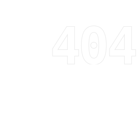
Regístrate y recibe 15% de descuento
Descubre tendencias, promociones y mucho más
Correo electrónico
Suscribirme