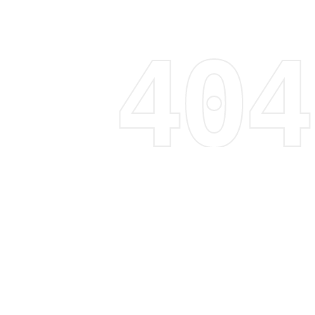
Regístrate y recibe 15% de descuento
Descubre tendencias, promociones y mucho más
Correo electrónico
Suscribirme