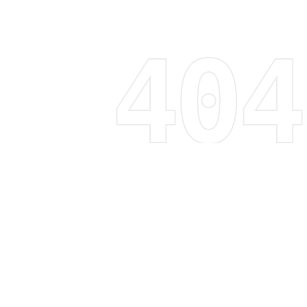
Regístrate y recibe 15% de descuento
Descubre tendencias, promociones y mucho más
Correo electrónico
Suscribirme