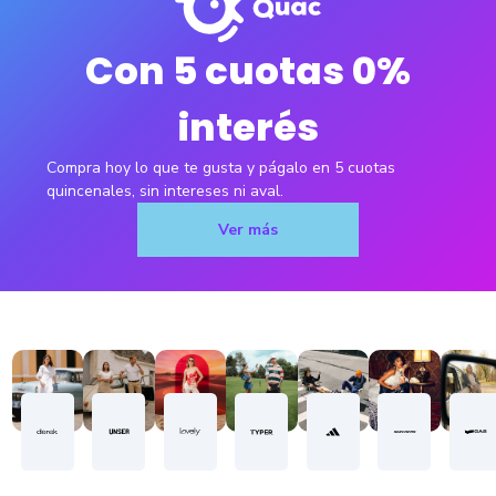
Con 5 cuotas 0%
interés
Compra hoy lo que te gusta y págalo en 5 cuotas
quincenales, sin intereses ni aval.
Ver más