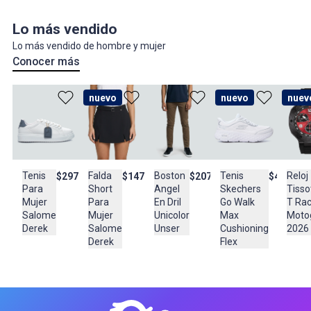
Lo más
vendido
Lo más vendido de hombre y mujer
Conocer más
nuevo
nuevo
nuev
Falda
Boston
Reloj
Tenis
Tenis
$147.900
$207.900
$297.900
$435.950
Short
Angel
Tisso
Para
Skechers
Para
En Dril
T Ra
Mujer
Go Walk
Mujer
Unicolor
Moto
Salome
Max
Salome
Unser
2026
Derek
Cushioning
Derek
Flex