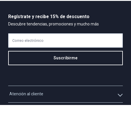
Regístrate y recibe 15% de descuento
Descubre tendencias, promociones y mucho más
Correo electrónico
Suscribirme
Atención al cliente
Whatsapp
Información
3213927795
Solicita tu cupo QUAC
Servicio al cliente
Políticas