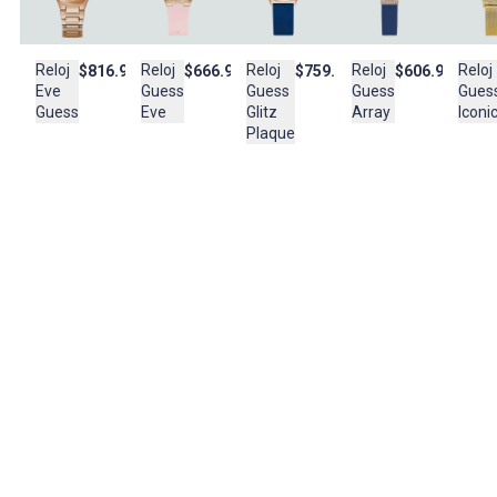
FILIPINAS
Importador:
Reloj
Reloj
Reloj
Reloj
Reloj
$816.950
$759.950
$606.950
$666.950
SWISS SPORT S.A.S
Eve
Gues
Guess
Guess
Guess
Cuidado y Lavado
Guess
Iconi
Glitz
Array
Eve
Plaque
-Limpiar con un paño cuando sea necesario
Composición:
Pulso metal correa en plastico