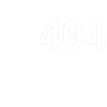
Regístrate y recibe 15% de descuento
Descubre tendencias, promociones y mucho más
Correo electrónico
Suscribirme