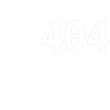
Regístrate y recibe 15% de descuento
Descubre tendencias, promociones y mucho más
Correo electrónico
Suscribirme