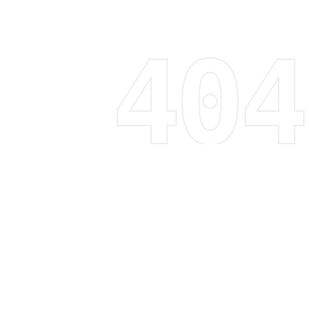
Regístrate y recibe 15% de descuento
Descubre tendencias, promociones y mucho más
Correo electrónico
Suscribirme