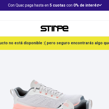
Con Quac paga hasta en
5 cuotas
con
0% de interés
ucto no está disponible :( pero seguro encontrarás algo qu