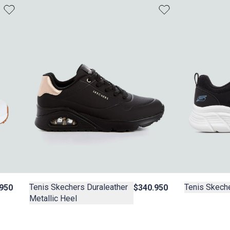
Tenis Skechers Duraleather
Tenis Skech
950
$340.950
Metallic Heel