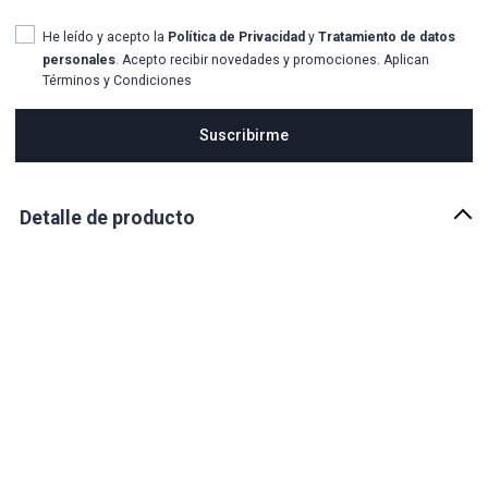
He leído y acepto la
Política de Privacidad
y
Tratamiento de datos
personales
. Acepto recibir novedades y promociones. Aplican
Términos y Condiciones
Suscribirme
Detalle de producto
Descripción
Siéntete fresco y auténtico con la gorra inspirada en el deporte de
surf y skate. Este modelo tiene la visera curva, dando un estilo
libre, y deportivo, en el frente un logo con un increíble diseño y
color es cerrada por lo que cuenta con tallas.
País de origen:
VIETNAM
Importador:
ZAFARI GLOBAL INCORPORATED S.A.