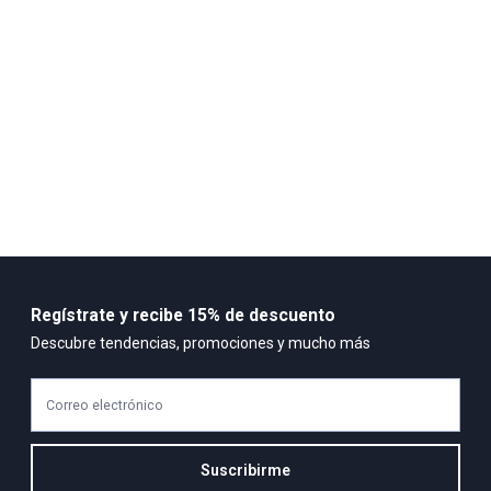
Cuidado y Lavado
No utilizar blanquedor, no refregar fuertemente, no exponer tanto
tiempo al sol en el secado
Composición:
32% nailon
32% poliester
26% nailon reciclado
10% elastano
Regístrate y recibe 15% de descuento
Descubre tendencias, promociones y mucho más
Correo electrónico
Suscribirme