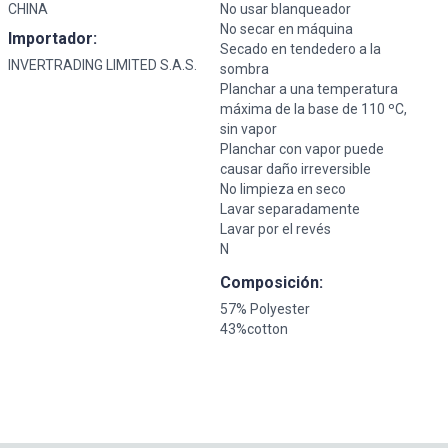
CHINA
No usar blanqueador
No secar en máquina
Importador:
Secado en tendedero a la
INVERTRADING LIMITED S.A.S.
sombra
Planchar a una temperatura
máxima de la base de 110 ºC,
sin vapor
Planchar con vapor puede
causar daño irreversible
No limpieza en seco
Lavar separadamente
Lavar por el revés
N
Composición:
57% Polyester
43%cotton