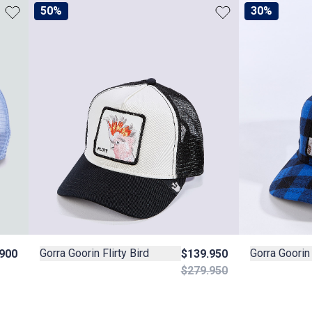
50%
30%
Gorra Goorin Flirty Bird
Gorra Goorin
$139.950
900
$279.950