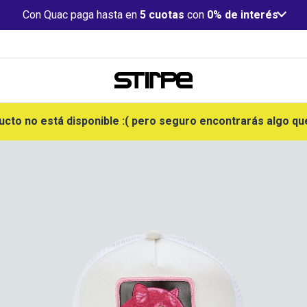
Con Quac paga hasta en
5 cuotas
con
0% de interés
ucto no está disponible :( pero seguro encontrarás algo qu