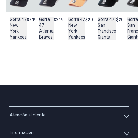
prenda lo requiera, no exponer al sol tanto tiempo en el secado, no
rozar sobre superficies asperas
Gorra 47
Gorra
Gorra 47
Gorra 47
Gorra
$219.900
$219.900
$209.900
$209.900
Composición:
New
47
New
San
San
Panel frontal: 100 % sarga de algodón
York
Atlanta
York
Francisco
Franc
Yankees
Braves
Yankees
Giants
Giant
Atención al cliente
Whatsapp
Información
3213927795