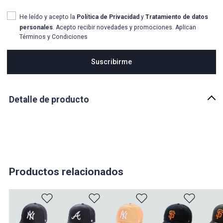
He leído y acepto la
Política de Privacidad
y
Tratamiento de datos
personales
. Acepto recibir novedades y promociones. Aplican
Términos y Condiciones
Suscribirme
Detalle de producto
Descripción
Gorra para hombre. Con aplique bordado. Elaborada en material
100% algodón.
País de origen:
CHINA
Productos relacionados
Importador:
INVERTRADING LIMITED S.A.S.
Cuidado y Lavado
Lavar con jabon neutro, limpiar con trapo humedo en caso que la