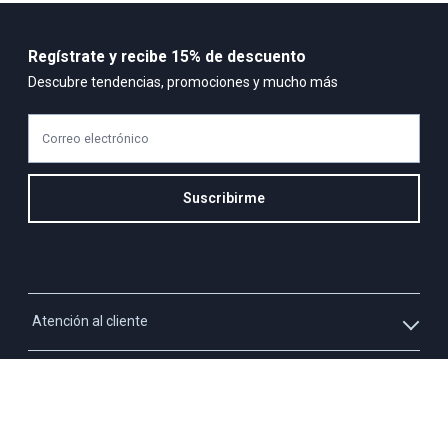
Regístrate y recibe 15% de descuento
Descubre tendencias, promociones y mucho más
Correo electrónico
Suscribirme
Atención al cliente
Whatsapp
Información
3213927795
Solicita tu cupo QUAC
Servicio al cliente
Políticas