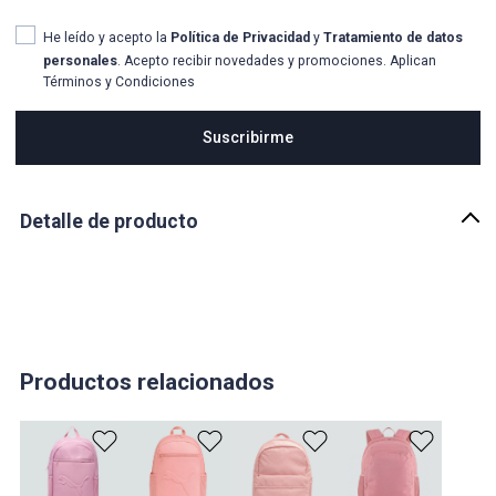
He leído y acepto la
Política de Privacidad
y
Tratamiento de datos
personales
. Acepto recibir novedades y promociones. Aplican
Términos y Condiciones
Suscribirme
Detalle de producto
Descripción
Eleva tu estilo con esta dinámica mochila. Mantén tus cosas
organizadas con su compartimento principal con cierre
bidireccional, bolsillo frontal con cierre y bolsillo lateral en tejido de
malla. Las correas de hombro y el panel trasero acolchados
terantizan comodidad durante todo el día. Aduéñate de tu estilo
Productos relacionados
con PUMA.
País de origen:
VIETNAM
Importador: