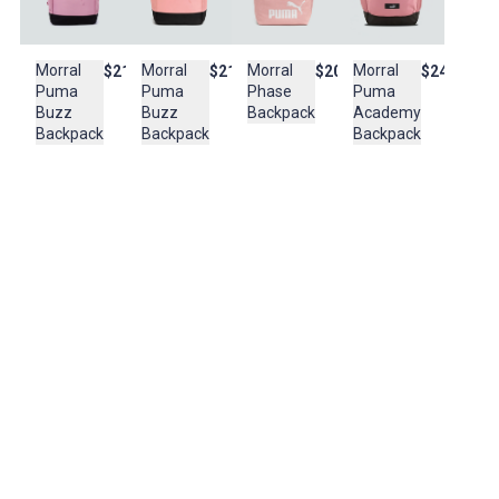
WORKOUT INC
Cuidado y Lavado
Morral
Morral
Morral
Morral
$214.950
$209.950
$249.950
$219.950
No utilizar lavadora
Puma
Phase
Puma
Puma
No secar directamente al sol
Buzz
Backpack
Academy
Buzz
Backpack
Backpack
Backpack
No utilizar maquinas de secado
Composición:
100% POLYESTER