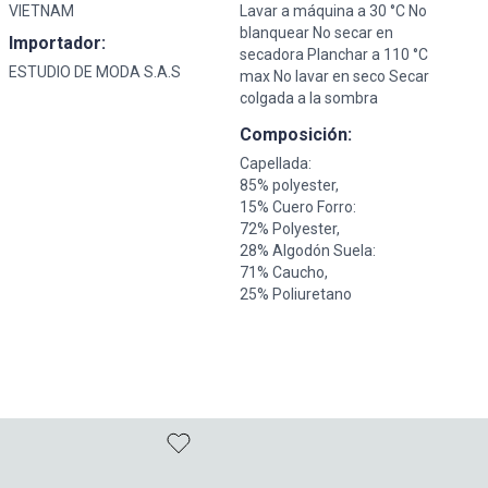
VIETNAM
Lavar a máquina a 30 °C No
blanquear No secar en
Importador:
secadora Planchar a 110 °C
ESTUDIO DE MODA S.A.S
max No lavar en seco Secar
colgada a la sombra
Composición:
Capellada:
85% polyester,
15% Cuero Forro:
72% Polyester,
28% Algodón Suela:
71% Caucho,
25% Poliuretano