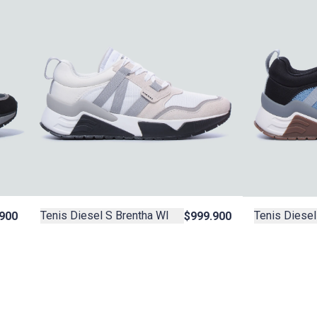
Tenis Diesel S Brentha Wl
Tenis Diesel
900
$999.900