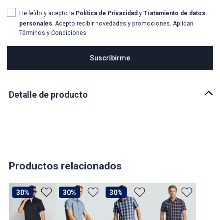
He leído y acepto la
Política de Privacidad
y
Tratamiento de datos
personales
. Acepto recibir novedades y promociones. Aplican
Términos y Condiciones
Suscribirme
Detalle de producto
Descripción
Algunas cosas nunca pasan de moda. Una camisa de verano con
botones, Hemos creado esta camisa versátil con corte largo,
bolsillo en el pecho para lograr un look perfecto y personalizado.
País de origen:
Productos relacionados
COLOMBIA
Importador:
30%
30%
30%
LEVI STRAUSS COLOMBIA SAS
Cuidado y Lavado