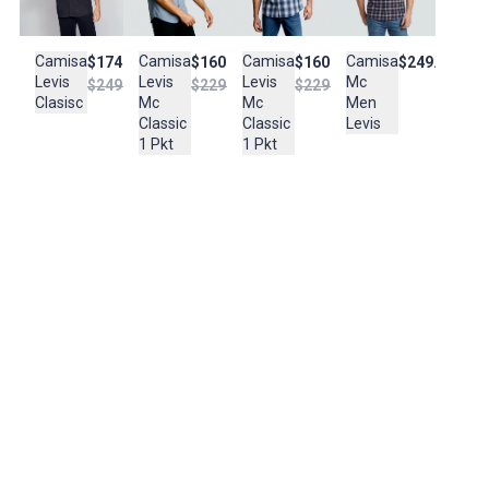
PLANCHADO: planchar cuidadosamente CUIDADO TEXTIL
PROFESIONAL: No limpieza en seco LAVADO: lavar a mano para
tener cuidado SECADO: No secar en máquina BLANQUEADO: No
Camisa
Camisa
Camisa
Camisa
$160.950
$160.950
$249.900
$174.950
usar blanqueador
Levis
Levis
Mc
Levis
$229.900
$229.900
$249.900
Mc
Mc
Men
Clasisc
Composición:
Classic
Classic
Levis
100% algodon
1 Pkt
1 Pkt