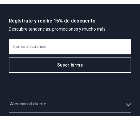
Regístrate y recibe 15% de descuento
Descubre tendencias, promociones y mucho más
Correo electrónico
Suscribirme
Atención al cliente
Whatsapp
Información
3213927795
Solicita tu cupo QUAC
Servicio al cliente
Políticas