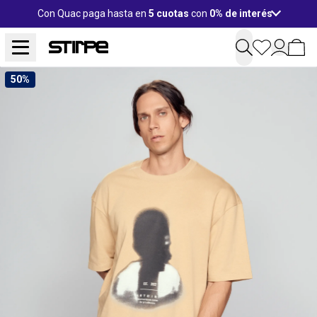
Con Quac paga hasta en
5 cuotas
con
0% de interés
50%