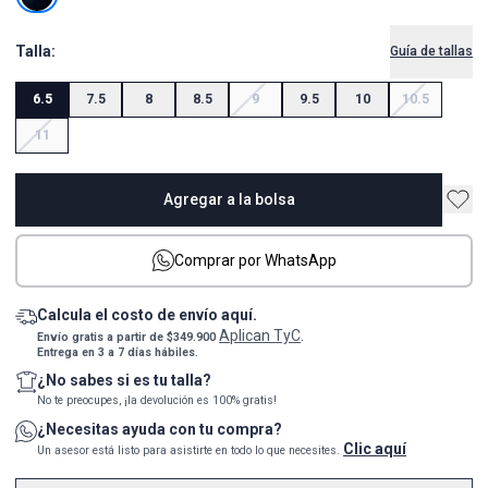
Talla:
Guía de tallas
6.5
7.5
8
8.5
9
9.5
10
10.5
11
Agregar a la bolsa
Comprar por WhatsApp
Calcula el costo de envío aquí.
Aplican TyC
Envío gratis a partir de $349.900
.
Entrega en 3 a 7 días hábiles.
¿No sabes si es tu talla?
No te preocupes, ¡la devolución es 100% gratis!
¿Necesitas ayuda con tu compra?
Clic aquí
Un asesor está listo para asistirte en todo lo que necesites.