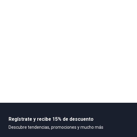
mientras que los puntos de
caucho estratégicos
te aseguran un
agarre firme y decidido. No es solo caminar, es deslizarse por la
ciudad.
Olvida las reglas. Llévalas con unos jeans desgastados, un
pantalón de vestir o tus joggers favoritos. La Astra 2 Dress no solo
complementa tu look,
lo define
. Son más que unas zapatillas; son
tu declaración de intenciones.
País de origen:
CHINA
Importador:
SAMARDI S.A.S.
Cuidado y Lavado
-Limpiar cuidadosamente -Secar a el aire libre -No lavar en
maquina
Composición:
Regístrate y recibe 15% de descuento
TIPO DE ENSAMBLE: COSTURA - PEGADO MATERIAL CAPELLADA:
Descubre tendencias, promociones y mucho más
NYLON - CUERO COMPOSICIÓN SUELA:
80% MATERIAL EVA ,