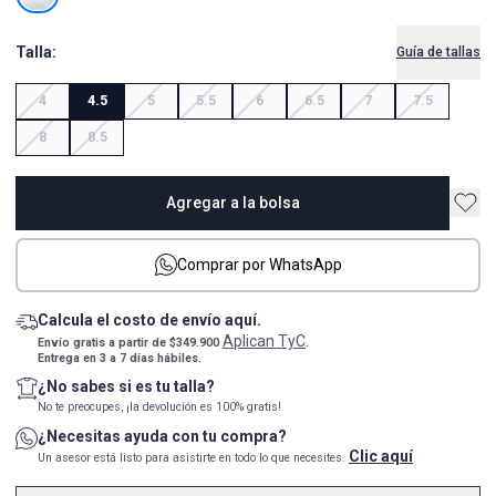
Talla:
Guía de tallas
4
4.5
5
5.5
6
6.5
7
7.5
8
8.5
Agregar a la bolsa
Comprar por WhatsApp
Calcula el costo de envío aquí.
Aplican TyC
Envío gratis a partir de $349.900
.
Entrega en 3 a 7 días hábiles.
¿No sabes si es tu talla?
No te preocupes, ¡la devolución es 100% gratis!
¿Necesitas ayuda con tu compra?
Clic aquí
Un asesor está listo para asistirte en todo lo que necesites.