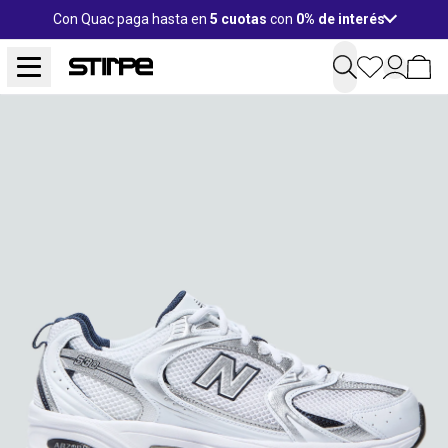
Con Quac paga hasta en
5 cuotas
con
0% de interés