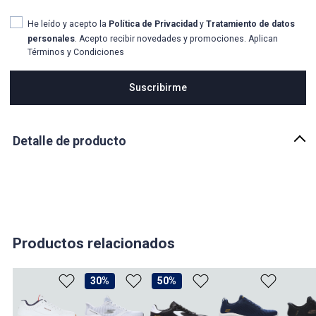
He leído y acepto la
Política de Privacidad
y
Tratamiento de datos
personales
. Acepto recibir novedades y promociones. Aplican
Términos y Condiciones
Suscribirme
Detalle de producto
Descripción
Estos tenis están diseñados para brindar la máxima comodidad y
rendimiento en cada carrera. Fabricados con materiales ligeros y
transpirables, aseguran frescura y un ajuste seguro. Su entresuela
con amortiguación avanzada reduce el impacto y proporciona una
pisada más suave, mientras que la suela de alta tracción optimiza
Productos relacionados
la estabilidad en cada zancada. Ideales para corredores que
buscan bienestar.
30%
50%
País de origen:
VIETNAM