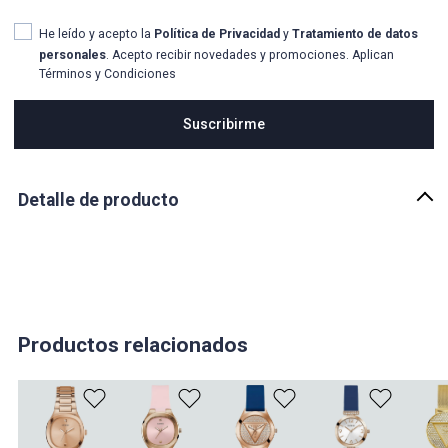
He leído y acepto la
Política de Privacidad
y
Tratamiento de datos
personales
. Acepto recibir novedades y promociones. Aplican
Términos y Condiciones
Suscribirme
Detalle de producto
Descripción
Un estilo digno de la realeza, este pequeño modelo cuenta con una
hermosa esfera texturizada y un bisel de cristal
completo.PEQUEÑO<35MM
País de origen:
Productos relacionados
FILIPINAS
Importador:
SWISS SPORT SAS
Cuidado y Lavado