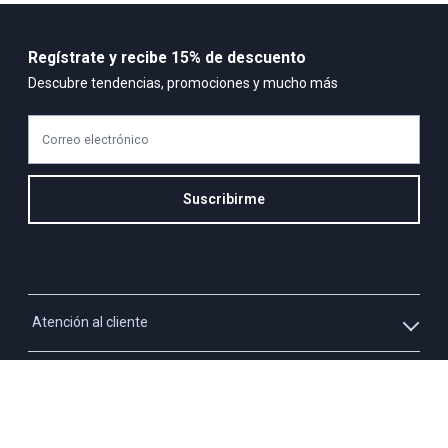
Regístrate y recibe 15% de descuento
Descubre tendencias, promociones y mucho más
Correo electrónico
Suscribirme
Atención al cliente
Whatsapp
Información
3213927795
Solicita tu cupo QUAC
Servicio al cliente
Políticas