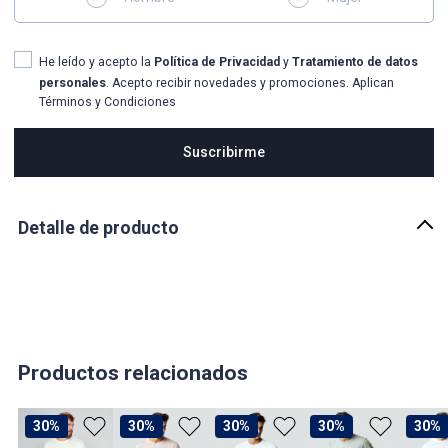
He leído y acepto la
Política de Privacidad
y
Tratamiento de datos
personales
. Acepto recibir novedades y promociones. Aplican
Términos y Condiciones
Suscribirme
Detalle de producto
Descripción
Camiseta en color Cloud Dancer, diseñada para ser una prenda
esencial en tu guardarropa. Esta camiseta es perfecta para
combinar con cualquier cosa que ya tengas, gracias a su diseño
simple y versátil.Ideal para cualquier ocasión casual, con un diseño
clásico y cómodo que nunca pasa de moda.
Productos relacionados
País de origen:
BANGLADESH
30%
30%
30%
30%
30%