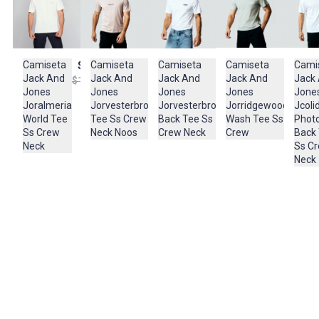
Importador:
BESTSELLER LATAM ZF S.A
Cuidado y Lavado
Lavar con jabon neutro, limpiar con trapo humedo en caso que la
Camiseta
Camiseta
Camiseta
Camiseta
Cami
$83.950
$69.950
$87.950
$83.
prenda lo requiera, no exponer al sol tanto tiempo en el secado, no
Jack And
Jack And
Jack And
Jack And
Jack
$119.950
$99.950
$124.950
$119.
rozar sobre superficies asperas
Jones
Jones
Jones
Jones
Jone
Joralmeria
Jorvesterbro
Jorvesterbro
Jorridgewood
Jcoli
Composición:
World Tee
Tee Ss Crew
Back Tee Ss
Wash Tee Ss
Phot
Composición: 100 % algodón
Ss Crew
Neck Noos
Crew Neck
Crew
Back
Neck
Ss C
Neck