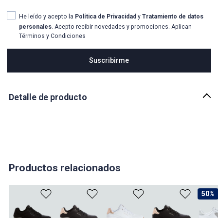
He leído y acepto la
Política de Privacidad
y
Tratamiento de datos
personales
. Acepto recibir novedades y promociones. Aplican
Términos y Condiciones
Suscribirme
Detalle de producto
Descripción
Da un paso más con la máxima comodidad con las Skechers GO
RUN Consistent™ 2.0 - Alpine. Estas zapatillas transpirables con
cordones para correr cuentan con una parte superior de malla
monomolecular con plantilla Skechers Air-Cooled Goga Mat™,
teclogía M-Strike® de pisada eficiente y una amortiguación
Productos relacionados
ultraligera y reactiva en la entresuela.
País de origen:
50%
CHINA
Importador: