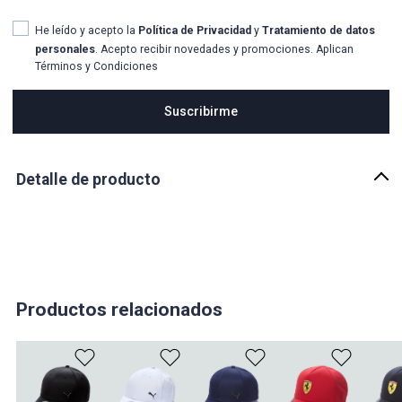
He leído y acepto la
Política de Privacidad
y
Tratamiento de datos
personales
. Acepto recibir novedades y promociones. Aplican
Términos y Condiciones
Suscribirme
Detalle de producto
Descripción
Parte de la colección de temporada 2025 de PUMA para Scuderia
Ferrari, la gorra presenta un efecto de tela lavada descolorida, el
logotipo del escudo de Scudetto Ferrari y paneles traseros de
malla estilo "Trucker".
Productos relacionados
País de origen:
CHINA
Importador:
WORKOUT INC