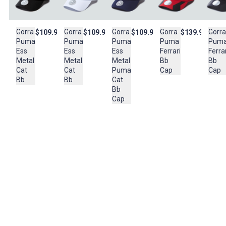
Cuidado y Lavado
Usar detergente suave para los colores No escurrir Exclusivo de
decoración No usar blanqueador
Gorra
Gorra
Gorra
Gorra
Gorra
$109.950
$139.950
$109.950
$109.950
Puma
Puma
Puma
Puma
Pum
Composición:
Ess
Ferrari
Ess
Ess
Ferrar
Material:
Metal
Bb
Metal
Metal
Bb
50% poliéster /
Puma
Cap
Cat
Cat
Cap
50% algodón
Cat
Bb
Bb
Bb
Cap