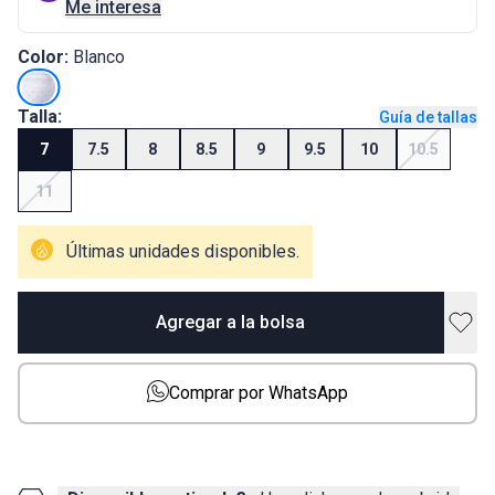
Me interesa
Color:
Blanco
Talla:
Guía de tallas
7
7.5
8
8.5
9
9.5
10
10.5
11
Últimas unidades disponibles.
Agregar a la bolsa
Comprar por WhatsApp