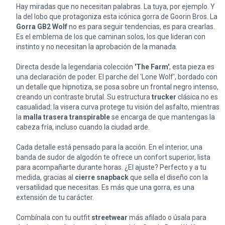
Hay miradas que no necesitan palabras. La tuya, por ejemplo. Y
la del lobo que protagoniza esta icónica gorra de Goorin Bros. La
Gorra GB2 Wolf
no es para seguir tendencias, es para crearlas.
Es el emblema de los que caminan solos, los que lideran con
instinto y no necesitan la aprobación de la manada.
Directa desde la legendaria colección
'The Farm'
, esta pieza es
una declaración de poder. El parche del 'Lone Wolf', bordado con
un detalle que hipnotiza, se posa sobre un frontal negro intenso,
creando un contraste brutal. Su estructura
trucker
clásica no es
casualidad: la visera curva protege tu visión del asfalto, mientras
la
malla trasera transpirable
se encarga de que mantengas la
cabeza fría, incluso cuando la ciudad arde.
Cada detalle está pensado para la acción. En el interior, una
banda de sudor de algodón te ofrece un confort superior, lista
para acompañarte durante horas. ¿El ajuste? Perfecto y a tu
medida, gracias al
cierre snapback
que sella el diseño con la
versatilidad que necesitas. Es más que una gorra, es una
extensión de tu carácter.
Combínala con tu outfit
streetwear
más afilado o úsala para