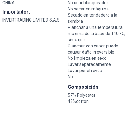
CHINA
No usar blanqueador
No secar en máquina
Importador:
Secado en tendedero a la
INVERTRADING LIMITED S.A.S.
sombra
Planchar a una temperatura
máxima de la base de 110 ºC,
sin vapor
Planchar con vapor puede
causar daño irreversible
No limpieza en seco
Lavar separadamente
Lavar por el revés
No
Composición:
57% Polyester
43%cotton