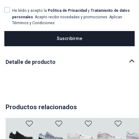
He leído y acepto la
Política de Privacidad
y
Tratamiento de datos
personales
. Acepto recibir novedades y promociones. Aplican
Términos y Condiciones
Suscribirme
Detalle de producto
Descripción
ofrecen una combinación ganadora de comodidad urbana, diseño
limpio y respuesta equilibrada. Son perfectos para quien busca un
calzado versátil: para entrenar en ciudad, explorar la ciudad o
simplemente lucir bien con máxima funcionalidad. ¡Piensa en ellos
como tu aliado diario que también rinde en tus run matutinos!
Productos relacionados
País de origen:
VIETNAM
Importador: