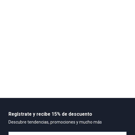
Planchar con vapor puede causar daño irreversible
No limpieza en seco
Lavar separadamente
Lavar por el revés
No
Composición:
57% Polyester
43%cotton
Regístrate y recibe 15% de descuento
Descubre tendencias, promociones y mucho más