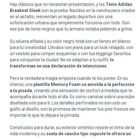
Hay clásicos que no necesitan presentación, y los
Tenis Adidas
Breaknet Sleek
son la prueba. Nacidos en la cancha pero criados
en el asfalto, reinventan un legado deportivo con una
sofisticación urbana que simplemente funciona con todo. Son
ese par de tenis negros que tu armario estaba pidiendo a gritos.
Su silueta afilada y su color negro total son un lienzo en blanco
para tu creatividad. Llévalos con jeans para un look relajado, con
un vestido para romper esquemas o con tus leggings favoritos
para conquistar la ciudad. No se adaptan a tu outfit,
lo
transforman en una declaración de intenciones
.
Pero la verdadera magia empieza cuando te los pones. En su
interior, una
plantilla Memory Foam se amolda a la perfección
a tu pisada
, creando una sensación de confort a medida que te
acompaña durante todo el día. Es como caminar sobre una nube
diseñada solo para ti. Los detalles perforados no son solo un
guiño al diseño, son la promesa de mantener tus pies frescos sin
importar lo que te depare la jornada.
Construidos para durar, su exterior sintético resiste el ritmo de la
vida moderna y su
suela de caucho tipo cupsole te ofrece un