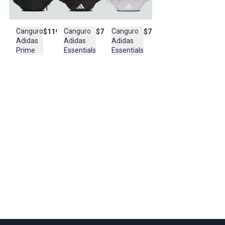
con un
bolsillo de malla
que pone fin al caos de llaves, tarjetas y
monedas. Todo tiene su lugar, accesible en un instante.
Canguro
Canguro
Canguro
$119.950
$79.950
$79.950
Adidas
Adidas
Adidas
Versatilidad sin límites
Prime
Essentials
Essentials
Juega con las reglas. Su
correa ajustable con hebilla de alta
resistencia
no es solo para la comodidad, es para la
autoexpresión. ¿Clásico en la cintura? Perfecto. ¿Cruzado al pecho
con actitud urbana? También. Adáptalo a tu ritmo, a tu outfit, a tu
día. Es tan ligero que olvidarás que lo llevas, pero tan esencial que
no podrás salir sin él.
Un paso hacia el futuro
Estilo que se siente bien por dentro y por fuera. Fiel a la visión de
Adidas
, este canguro está confeccionado con
poliéster 100%
reciclado
de alto rendimiento. Una pieza duradera que no solo
resiste el desgaste de tus aventuras, sino que también representa
una elección consciente y sostenible.
No es solo un canguro. Es tu libertad para moverte, explorar y
conquistar. Siempre listo, siempre a mano.