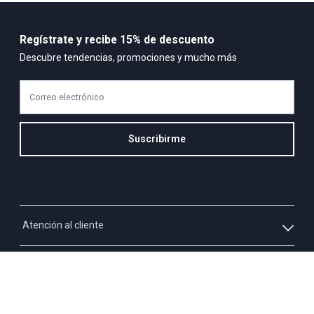
Regístrate y recibe 15% de descuento
Descubre tendencias, promociones y mucho más
Correo electrónico
Suscribirme
Atención al cliente
Whatsapp
Información
3213927795
Solicita tu cupo QUAC
Servicio al cliente
Políticas