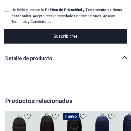
He leído y acepto la
Política de Privacidad
y
Tratamiento de datos
personales
. Acepto recibir novedades y promociones. Aplican
Términos y Condiciones
Suscribirme
Detalle de producto
Descripción
Prepárate para todo con esta versátil mochila. Con una funda
suave, múltiples bolsillos y correas acolchadas, es perfecta para la
escuela o para tus aventuras. Mantente organizada y con estilo
con el diseño exclusivo de PUMA.
Productos relacionados
País de origen:
CHINA
nuevo
Importador:
WORKOUT INC