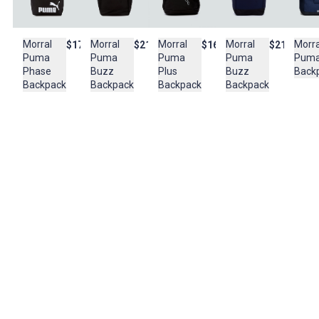
Cuidado y Lavado
No utilizar lavadora
No secar directamente al sol
Morra
Morral
Morral
Morral
Morral
$214.950
$160.950
$177.900
$214.950
No utilizar maquinas de secado
Pum
Puma
Puma
Puma
Puma
Back
Buzz
Plus
Phase
Buzz
Composición:
Backpack
Backpack
Backpack
Backpack
100% polyester