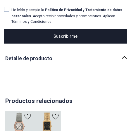
He leído y acepto la
Política de Privacidad
y
Tratamiento de datos
personales
. Acepto recibir novedades y promociones. Aplican
Términos y Condiciones
Suscribirme
Detalle de producto
Descripción
Reloj FOSSIL para Dama modelo ES5423 con movimiento cuarzo,
cuenta con una caja de 28 mm de acero inoxidable en color
dorado, correa de piel en color marrón de 14 mm, carátula color
plateado, con 3 manecillas y su hermeticidad es de 5
ATM.MEDIANO 35-44MM
Productos relacionados
País de origen:
CHINA
Importador: