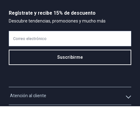
Regístrate y recibe 15% de descuento
Descubre tendencias, promociones y mucho más
Correo electrónico
Suscribirme
Atención al cliente
Whatsapp
Información
3213927795
Solicita tu cupo QUAC
Servicio al cliente
Políticas
Línea Nacional: 01 8000 423550 - Opción 2