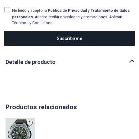
He leído y acepto la
Política de Privacidad
y
Tratamiento de datos
personales
. Acepto recibir novedades y promociones. Aplican
Términos y Condiciones
Suscribirme
Detalle de producto
Descripción
Reloj Casio MTS-115D-1AV con cristal de zafiro para hombre. Un
reloj asequible y de alta calidad. Cuenta con caja de acero
inoxidable y brazalete de eslabones, disponible en ocho tallas
diferentes. El brazalete se cierra de forma segura con un cierre
desplegable.
Productos relacionados
País de origen:
CHINA
Importador: