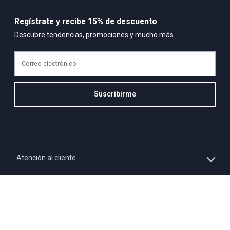
Regístrate y recibe 15% de descuento
Descubre tendencias, promociones y mucho más
Correo electrónico
Suscribirme
Atención al cliente
Whatsapp
Información
3213927795
Solicita tu cupo QUAC
Servicio al cliente
Políticas
Línea Nacional: 01 8000 423550 - Opción 2