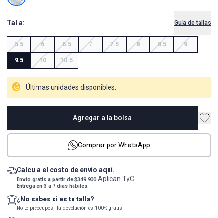
Talla:
Guía de tallas
5.5
6
6.5
7
7.5
8
8.5
9
9.5
10
10.5
Últimas unidades disponibles.
Agregar a la bolsa
Comprar por WhatsApp
Calcula el costo de envío aquí.
Aplican TyC
Envío gratis a partir de $349.900
.
Entrega en 3 a 7 días hábiles.
¿No sabes si es tu talla?
No te preocupes, ¡la devolución es 100% gratis!