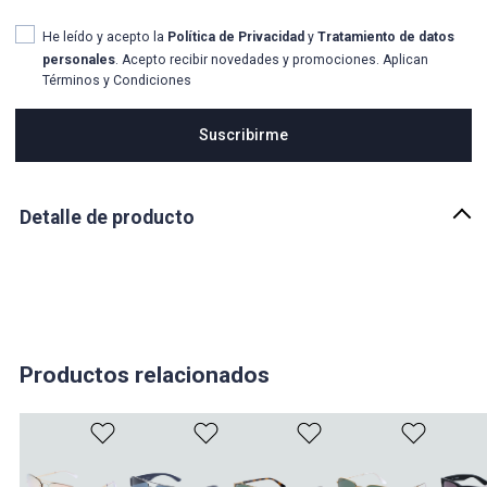
He leído y acepto la
Política de Privacidad
y
Tratamiento de datos
personales
. Acepto recibir novedades y promociones. Aplican
Términos y Condiciones
Suscribirme
Detalle de producto
Descripción
Estas gafas combinan un diseño elegante con la calidad y la
protección que caracterizan a Ray-Ban. ¡Haz una declaración de
moda con Ray-Ban!. tienen un diseño inconfundible que se
destaca por su sofisticación y estilo.
Productos relacionados
País de origen:
CHINA
Importador:
LUXOTTICA OF COLOMBIA SAS