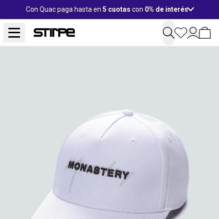
Con Quac paga hasta en
5 cuotas
con
0% de interés