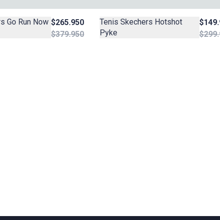
rs Go Run Now
Tenis Skechers Hotshot
$265.950
$149.
Pyke
$379.950
$299.