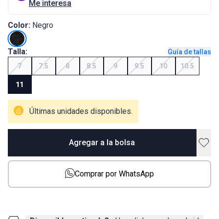
Me interesa
Color:
Negro
Talla:
Guía de tallas
7
7.5
8
8.5
9
9.5
10
10.5
11
Últimas unidades disponibles.
Agregar a la bolsa
Comprar por WhatsApp