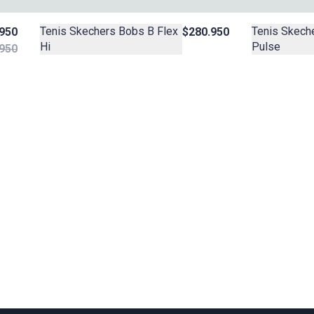
Tenis Skechers Bobs B Flex
Tenis Skech
950
$280.950
Hi
Pulse
950