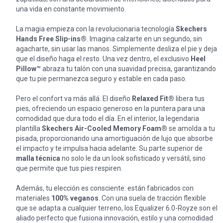
una vida en constante movimiento.
La magia empieza con la revolucionaria tecnología
Skechers
Hands Free Slip-ins®
. Imagina calzarte en un segundo, sin
agacharte, sin usar las manos. Simplemente desliza el pie y deja
que el diseño haga el resto. Una vez dentro, el exclusivo
Heel
Pillow™
abraza tu talón con una suavidad precisa, garantizando
que tu pie permanezca seguro y estable en cada paso.
Pero el confort va más allá. El diseño
Relaxed Fit®
libera tus
pies, ofreciendo un espacio generoso en la puntera para una
comodidad que dura todo el día. En el interior, la legendaria
plantilla
Skechers Air-Cooled Memory Foam®
se amolda a tu
pisada, proporcionando una amortiguación de lujo que absorbe
el impacto y te impulsa hacia adelante. Su parte superior de
malla técnica
no solo le da un look sofisticado y versátil, sino
que permite que tus pies respiren.
Además, tu elección es consciente: están fabricados con
materiales
100% veganos
. Con una suela de tracción flexible
que se adapta a cualquier terreno, los Equalizer 6.0-Royze son el
aliado perfecto que fusiona innovación, estilo y una comodidad