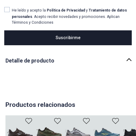
He leído y acepto la
Política de Privacidad
y
Tratamiento de datos
personales
. Acepto recibir novedades y promociones. Aplican
Términos y Condiciones
Suscribirme
Detalle de producto
Descripción
Hay zapatillas, y luego está la ingeniería que te impulsa a romper
tus propios límites. Los
Tenis RS Performance Technical Men
no
son solo calzado; son una declaración de intenciones en un
sofisticado color
azul navy
.
Productos relacionados
Diseñados para fluir contigo, su
upper de malla técnica
actúa
como un sistema de climatización personal, garantizando
frescura y transpirabilidad cuando el entrenamiento se intensifica.
Olvídate del calzado genérico; su
diseño anatómico
se sincroniza
con el movimiento natural de tu pisada, transformando cada