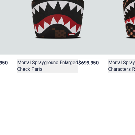
Morral Sprayground Enlarged
Morral Spra
$699.950
950
Check Paris
Characters 