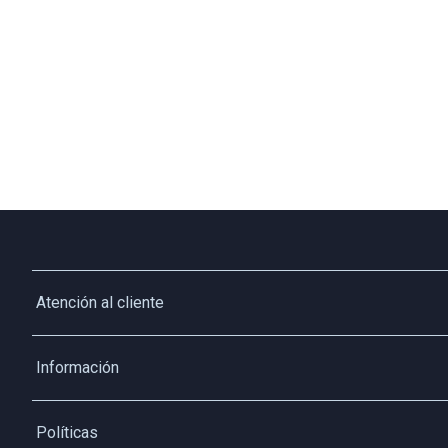
Atención al cliente
Whatsapp
Información
3213927795
Solicita tu cupo QUAC
Servicio al cliente
Políticas