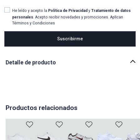
He leído y acepto la
Política de Privacidad
y
Tratamiento de datos
personales
. Acepto recibir novedades y promociones. Aplican
Términos y Condiciones
Suscribirme
Detalle de producto
Descripción
Los Tenis Nike Big Low son la opción ideal para quienes buscan un
calzado deportivo con un estilo clásico y una comodidad
excepcional. Con un diseño versátil y atemporal, estos tenis
combinan lo mejor de la tecnología Nike con un look que encaja
perfectamente en tu rutina diaria.
Productos relacionados
País de origen:
CHINA
Importador: