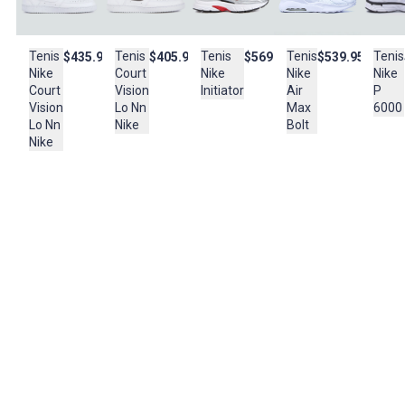
NORTHBAY INTERNATIONAL INC
Cuidado y Lavado
-Limpiar cuidadosamente -Secar a el aire libre -No lavar en
Tenis
Tenis
Tenis
Tenis
Tenis
$405.950
$569.950
$539.950
$435.950
maquina
Court
Nike
Nike
Nike
Nike
Vision
P
Initiator
Air
Court
Composición:
Lo Nn
6000
Max
Vision
CAP: CUERO
Nike
Bolt
Lo Nn
55% SINTETICO
Nike
45% SUE: CAUCHO
100% FORRO: POLIESTER
100% CONST: PEGADO-COSIDO