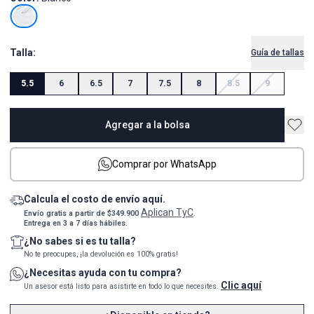
Talla:
Guía de tallas
5.5
6
6.5
7
7.5
8
8.5
9
Agregar a la bolsa
Comprar por WhatsApp
Calcula el costo de envío aquí.
Aplican TyC
Envío gratis a partir de $349.900
.
Entrega en 3 a 7 días hábiles.
¿No sabes si es tu talla?
No te preocupes, ¡la devolución es 100% gratis!
¿Necesitas ayuda con tu compra?
Clic aquí
Un asesor está listo para asistirte en todo lo que necesites.