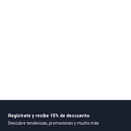
No secar directamente al sol
No utilizar maquinas de secado
Composición:
Parte superior: Malla transpirable (mesh) y refuerzos sintéticos
para mayor durabilidad. Forro interior: Textil acolchado para
comodidad y absorción de humedad. Plantilla: EVA anatómica que
proporciona amortiguación y soporte al arco del pie. Suela:
Regístrate y recibe 15% de descuento
Descubre tendencias, promociones y mucho más