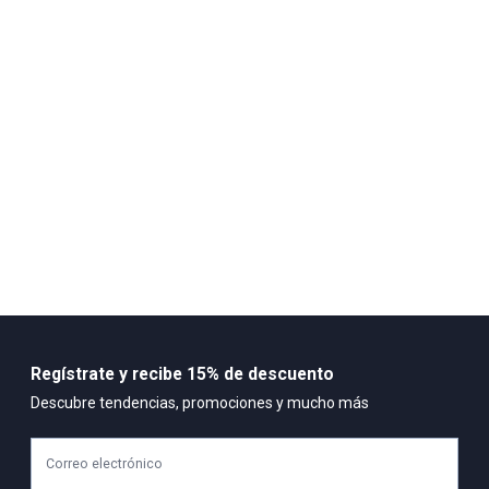
tener cuidado SECADO: No secar en máquina BLANQUEADO: No
usar blanqueador
Composición:
100% algodon
Regístrate y recibe 15% de descuento
Descubre tendencias, promociones y mucho más
Correo electrónico