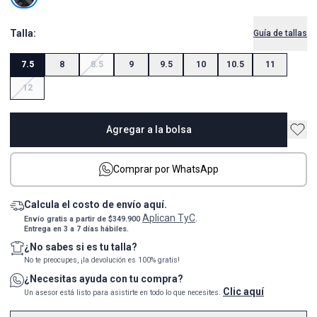
Talla:
Guía de tallas
7.5
8
8.5
9
9.5
10
10.5
11
12
Agregar a la bolsa
Comprar por WhatsApp
Calcula el costo de envío aquí.
Aplican TyC
Envío gratis a partir de $349.900
.
Entrega en 3 a 7 días hábiles.
¿No sabes si es tu talla?
No te preocupes, ¡la devolución es 100% gratis!
¿Necesitas ayuda con tu compra?
Clic aquí
Un asesor está listo para asistirte en todo lo que necesites.