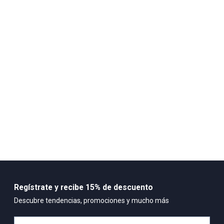
soñar en grande y mejor.
País de origen:
VIETNAM
Importador:
XCB DE COLOMBIA LIMITED SUCURSAL COLOMBIANA
Cuidado y Lavado
-Limpiar cuidadosamente -Secar a el aire libre -No lavar en
maquina
Composición:
Más soporte y estabilidad gracias al refuerzo del mediopié
Sujeción firme del talón en movimientos multilaterales Upper de
malla transpirable Talón y lengüeta acolchados para más
comodidad Suela de goma con mayor tracción en movimientos
laterales
Regístrate y recibe 15% de descuento
Descubre tendencias, promociones y mucho más