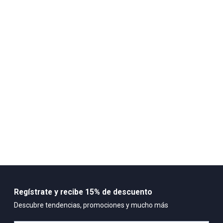
Cuidado y Lavado
-No usar lavadora ni secadora
-No utilizar detergentes fuertes
-En lo posible solo limpiar con paño humedo
-En caso de lavar, lavar con agua y una solucion jabonosa ligera
-Dejar secar al aire en un lugar seco y sombrios
Composición:
Parte superior: Malla transpirable ligera, que ofrece ventilación y
confort durante todo el día. Forro interno: Textil acolchado para
máxima comodidad. Plantilla: Memory Foam con tecnología
Skechers Goga Max™ que se adapta al pie y proporciona amorti
Regístrate y recibe 15% de descuento
Descubre tendencias, promociones y mucho más