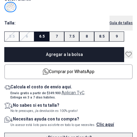
Talla:
Guía de tallas
5.5
6
6.5
7
7.5
8
8.5
9
Agregar a la bolsa
Comprar por WhatsApp
Calcula el costo de envío aquí.
Aplican TyC
Envío gratis a partir de $349.900
.
Entrega en 3 a 7 días hábiles.
¿No sabes si es tu talla?
No te preocupes, ¡la devolución es 100% gratis!
¿Necesitas ayuda con tu compra?
Clic aquí
Un asesor está listo para asistirte en todo lo que necesites.