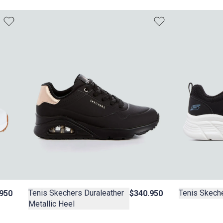
Tenis Skechers Duraleather
Tenis Skech
950
$340.950
Metallic Heel