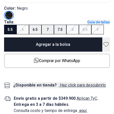
Color:
Negro
Talla:
Guía de tallas
5.5
6
6.5
7
7.5
8
8.5
9
Agregar a la bolsa
Comprar por WhatsApp
¿Disponible en tienda?
Haz click para descubrirlo
Envío gratis a partir de $349.900
Aplican TyC
.
Entrega en 3 a 7 días hábiles.
Consulta costo y tiempo de entrega
aquí.