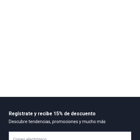
Ajuste clásico Sistema de amarre de pasadores Parte superior
sintética Forro interno textil Plantilla de EVA Mediasuela con
plataforma Suela de caucho
Regístrate y recibe 15% de descuento
Descubre tendencias, promociones y mucho más
Correo electrónico